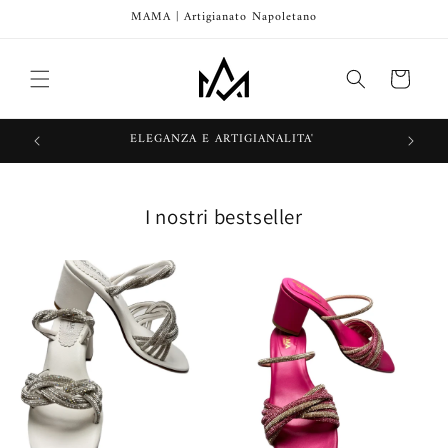
Vai
MAMA | Artigianato Napoletano
direttamente
ai contenuti
Carrello
ELEGANZA E ARTIGIANALITA'
I nostri bestseller