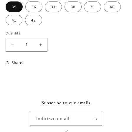
35
36
37
38
39
40
41
42
Quantità
Diminuisci
Aumenta
quantità
quantità
per
per
Share
Andalucia
Andalucia
Subscribe to our emails
Indirizzo email