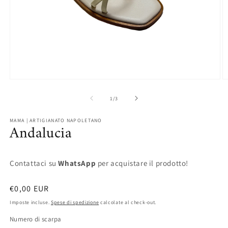
Apri
A
contenuti
c
multimediali
m
su
1
/
3
1
2
in
in
finestra
fi
MAMA | ARTIGIANATO NAPOLETANO
Andalucia
modale
m
Contattaci su
WhatsApp
per acquistare il prodotto!
Prezzo
€0,00 EUR
di
Imposte incluse.
Spese di spedizione
calcolate al check-out.
listino
Numero di scarpa