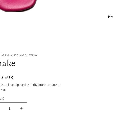
Br
| ARTIGIANATO NAPOLETANO
nake
zzo
00 EUR
te incluse.
Spese di spedizione
calcolate al
-out.
ino
ità
iminuisci
Aumenta