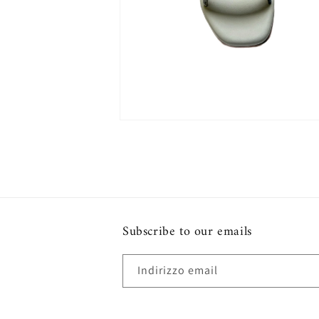
Apri
contenuti
multimediali
2
in
finestra
modale
Subscribe to our emails
Indirizzo email