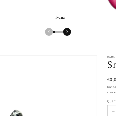
Ivana
MAMA 
S
Pre
€0,
di
Impos
check
list
Quant
D