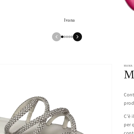
Ivana
MAMA 
M
Cont
prod
C'è 
per 
cont