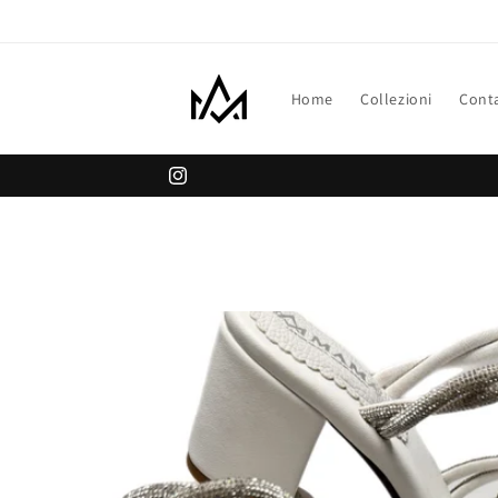
Vai
direttamente
ai contenuti
Home
Collezioni
Conta
100% MADE IN ITALY
Instagram